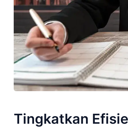
Tingkatkan Efisi