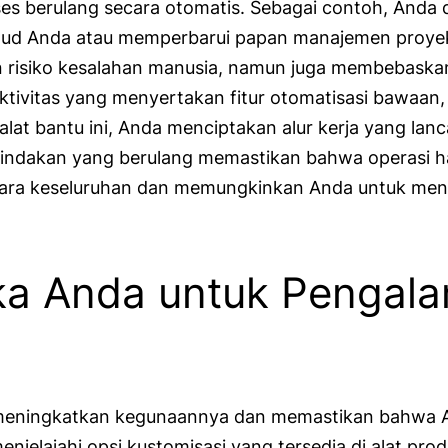
es berulang secara otomatis. Sebagai contoh, Anda d
oud Anda atau memperbarui papan manajemen proyek
n risiko kesalahan manusia, namun juga membebaskan
oduktivitas yang menyertakan fitur otomatisasi bawaan
at bantu ini, Anda menciptakan alur kerja yang lanca
 tindakan yang berulang memastikan bahwa operasi h
cara keseluruhan dan memungkinkan Anda untuk mend
ka Anda untuk Pengal
meningkatkan kegunaannya dan memastikan bahwa And
njelajahi opsi kustomisasi yang tersedia di alat pro