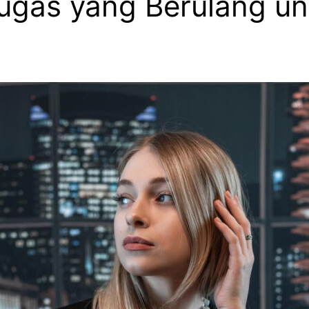
gas yang Berulang unt