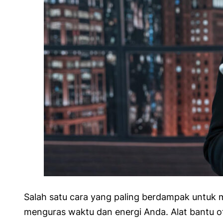
Salah satu cara yang paling berdampak untuk 
menguras waktu dan energi Anda. Alat bantu o