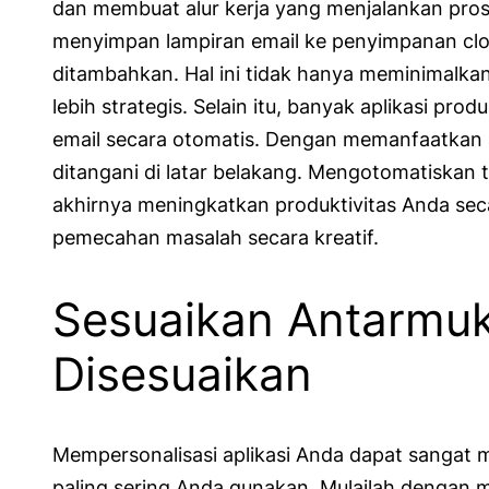
dan membuat alur kerja yang menjalankan pros
menyimpan lampiran email ke penyimpanan cl
ditambahkan. Hal ini tidak hanya meminimalka
lebih strategis. Selain itu, banyak aplikasi pr
email secara otomatis. Dengan memanfaatkan al
ditangani di latar belakang. Mengotomatiskan
akhirnya meningkatkan produktivitas Anda se
pemecahan masalah secara kreatif.
Sesuaikan Antarmu
Disesuaikan
Mempersonalisasi aplikasi Anda dapat sangat 
paling sering Anda gunakan. Mulailah dengan me