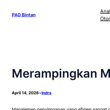
Lewati
Anal
ke
PAD Bintan
Otom
konten
Merampingkan M
•
April 14, 2026
Indra
Manajemen penyimpanan yang efisien sangat pen