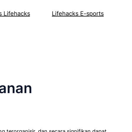
s Lifehacks
Lifehacks E-sports
anan
 terorganisir, dan secara signifikan dapat