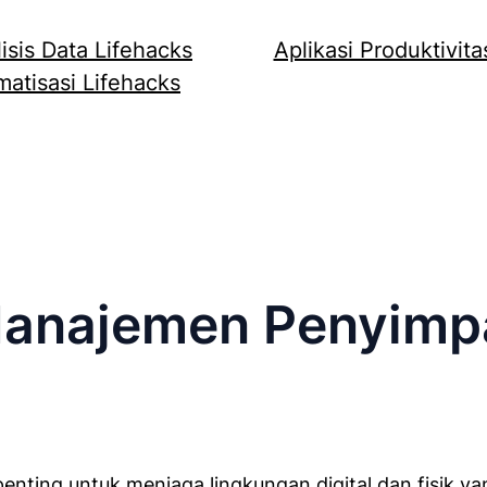
isis Data Lifehacks
Aplikasi Produktivita
atisasi Lifehacks
anajemen Penyimp
ting untuk menjaga lingkungan digital dan fisik yang