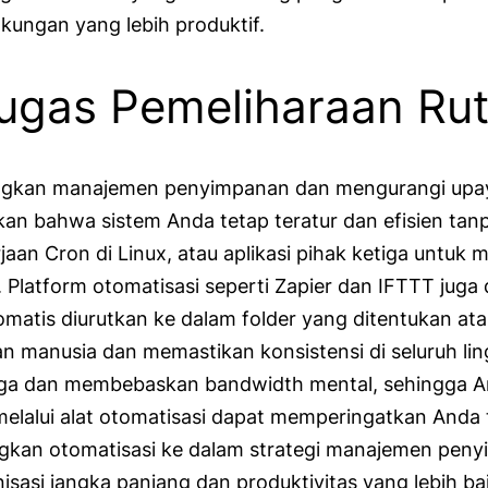
kungan yang lebih produktif.
gas Pemeliharaan Rut
ingkan manajemen penyimpanan dan mengurangi upa
an bahwa sistem Anda tetap teratur dan efisien tanp
aan Cron di Linux, atau aplikasi pihak ketiga untu
. Platform otomatisasi seperti Zapier dan IFTTT ju
matis diurutkan ke dalam folder yang ditentukan atau 
an manusia dan memastikan konsistensi di seluruh l
a dan membebaskan bandwidth mental, sehingga And
n melalui alat otomatisasi dapat memperingatkan And
kan otomatisasi ke dalam strategi manajemen peny
sasi jangka panjang dan produktivitas yang lebih bai