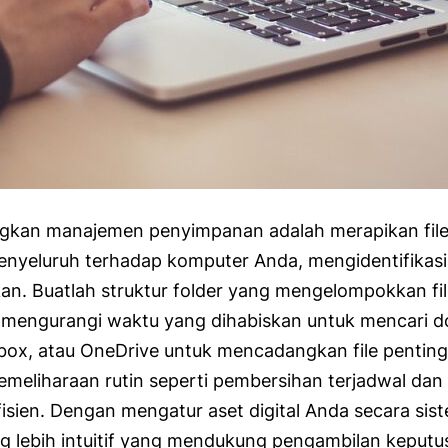
ngkan manajemen penyimpanan adalah merapikan file
enyeluruh terhadap komputer Anda, mengidentifikasi f
pkan. Buatlah struktur folder yang mengelompokkan fi
 mengurangi waktu yang dihabiskan untuk mencari 
box, atau OneDrive untuk mencadangkan file penting
 pemeliharaan rutin seperti pembersihan terjadwal d
isien. Dengan mengatur aset digital Anda secara sis
ng lebih intuitif yang mendukung pengambilan keputu