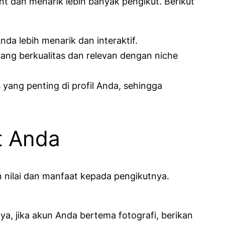
t dan menarik lebih banyak pengikut. Berikut
nda lebih menarik dan interaktif.
yang berkualitas dan relevan dengan niche
yang penting di profil Anda, sehingga
t Anda
 nilai dan manfaat kepada pengikutnya.
ya, jika akun Anda bertema fotografi, berikan