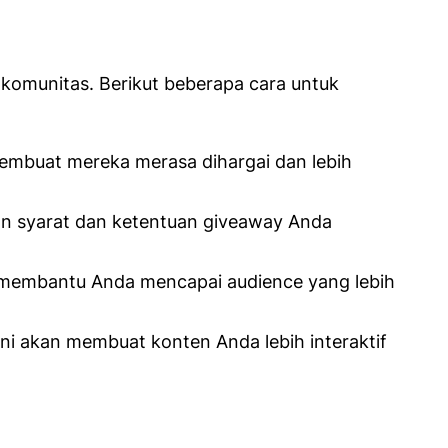
omunitas. Berikut beberapa cara untuk
membuat mereka merasa dihargai dan lebih
an syarat dan ketentuan giveaway Anda
at membantu Anda mencapai audience yang lebih
ni akan membuat konten Anda lebih interaktif