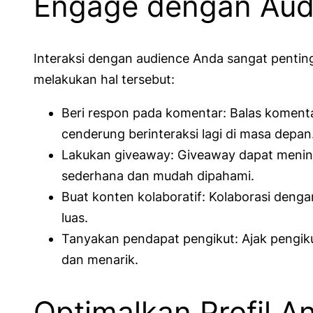
Engage dengan Aud
Interaksi dengan audience Anda sangat penti
melakukan hal tersebut:
Beri respon pada komentar: Balas komenta
cenderung berinteraksi lagi di masa depan
Lakukan giveaway: Giveaway dapat mening
sederhana dan mudah dipahami.
Buat konten kolaboratif: Kolaborasi deng
luas.
Tanyakan pendapat pengikut: Ajak pengiku
dan menarik.
Optimalkan Profil A