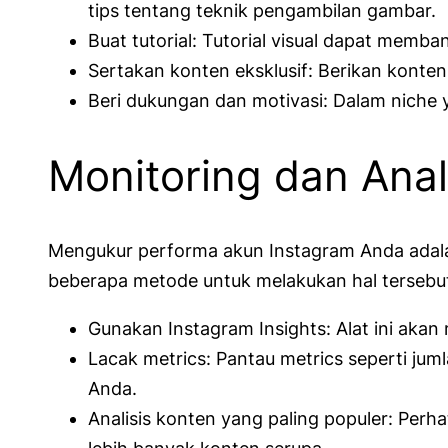
tips tentang teknik pengambilan gambar.
Buat tutorial: Tutorial visual dapat memb
Sertakan konten eksklusif: Berikan konten 
Beri dukungan dan motivasi: Dalam niche y
Monitoring dan Ana
Mengukur performa akun Instagram Anda adalah
beberapa metode untuk melakukan hal tersebu
Gunakan Instagram Insights: Alat ini aka
Lacak metrics: Pantau metrics seperti ju
Anda.
Analisis konten yang paling populer: Pe