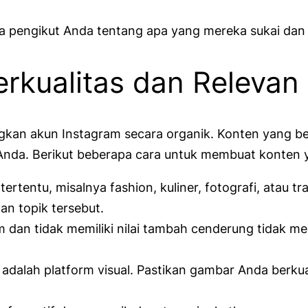
a pengikut Anda tentang apa yang mereka sukai dan
rkualitas dan Relevan
an akun Instagram secara organik. Konten yang be
 Anda. Berikut beberapa cara untuk membuat konten 
 tertentu, misalnya fashion, kuliner, fotografi, atau
an topik tersebut.
 dan tidak memiliki nilai tambah cenderung tidak me
adalah platform visual. Pastikan gambar Anda berkual