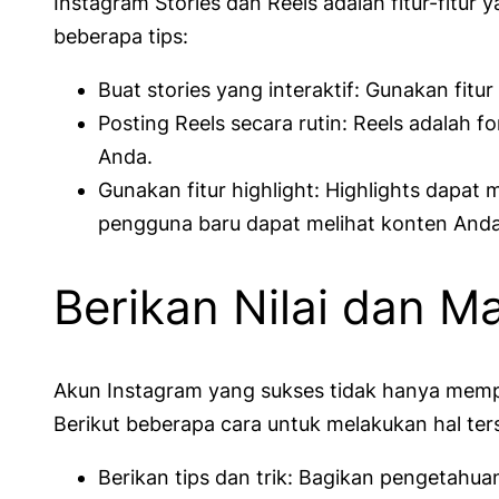
Instagram Stories dan Reels adalah fitur-fit
beberapa tips:
Buat stories yang interaktif: Gunakan fitu
Posting Reels secara rutin: Reels adalah 
Anda.
Gunakan fitur highlight: Highlights dapa
pengguna baru dapat melihat konten Anda
Berikan Nilai dan M
Akun Instagram yang sukses tidak hanya mempo
Berikut beberapa cara untuk melakukan hal ter
Berikan tips dan trik: Bagikan pengetahua