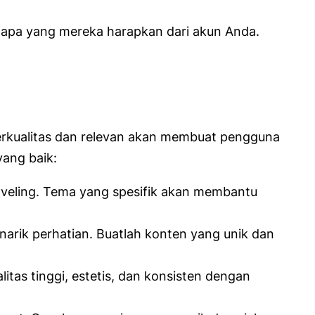
 apa yang mereka harapkan dari akun Anda.
rkualitas dan relevan akan membuat pengguna
yang baik:
 traveling. Tema yang spesifik akan membantu
narik perhatian. Buatlah konten yang unik dan
itas tinggi, estetis, dan konsisten dengan