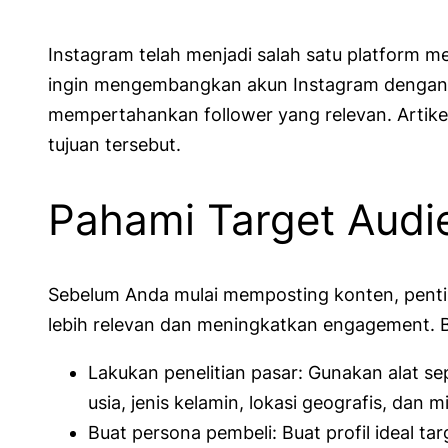
Instagram telah menjadi salah satu platform med
ingin mengembangkan akun Instagram dengan ni
mempertahankan follower yang relevan. Artik
tujuan tersebut.
Pahami Target Audi
Sebelum Anda mulai memposting konten, pent
lebih relevan dan meningkatkan engagement. B
Lakukan penelitian pasar: Gunakan alat se
usia, jenis kelamin, lokasi geografis, dan 
Buat persona pembeli: Buat profil ideal 