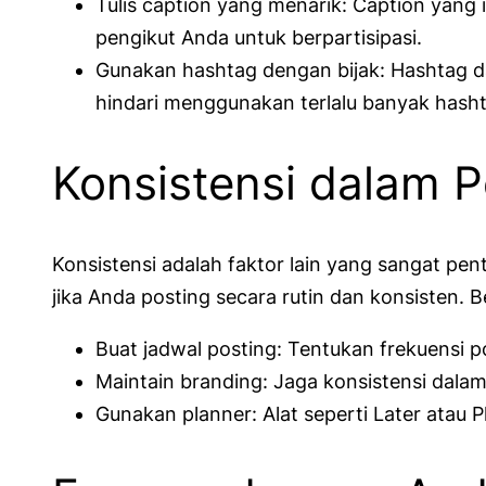
Tulis caption yang menarik: Caption yang
pengikut Anda untuk berpartisipasi.
Gunakan hashtag dengan bijak: Hashtag 
hindari menggunakan terlalu banyak hasht
Konsistensi dalam 
Konsistensi adalah faktor lain yang sangat pe
jika Anda posting secara rutin dan konsisten. 
Buat jadwal posting: Tentukan frekuensi p
Maintain branding: Jaga konsistensi dal
Gunakan planner: Alat seperti Later ata