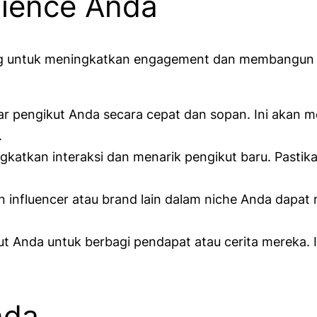
ience Anda
ng untuk meningkatkan engagement dan membangun k
r pengikut Anda secara cepat dan sopan. Ini akan 
.
katkan interaksi dan menarik pengikut baru. Pastik
an influencer atau brand lain dalam niche Anda dap
t Anda untuk berbagi pendapat atau cerita mereka. I
nda