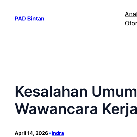
Lewati
Anal
ke
PAD Bintan
Otom
konten
Kesalahan Umum 
Wawancara Kerja
•
April 14, 2026
Indra